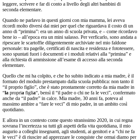
leggere, scrivere e far di conto a livello degli altri bambini di
seconda elementare.
Quando ne parlavo in questi giorni con mia mamma, lei aveva
ricordi molto diversi dai miei per quel che riguardava il costo di un
anno di “primina”: era un anno di scuola privata, e – come ricordavo
bene io – all’epoca era un mini salasso. Per verficarlo, sono andata a
ripescare le scartoffie diligentemente archiviate nel mio faldone
personale: tra pagelle, certificati di nascita e residenza e fototessere,
sono spuntati fuori i documenti e i moduli relativi alla “primina” e
alla richiesta di ammissione all’esame di accesso alla seconda
elementare.
Quello che mi ha colpito, e che ho subito indicato a mia madre, è il
formato del modulo prestampato dalla scuola pubblica: non tanto il
“il proprio figlio”, che è stato prontamente corretto da mia madre in
“
la
propri
a
figli
a
“, bensì il “il padre o chi ne fa le veci”, confermato
anche da “il padre” in calce. Mia madre, 30 anni fa, poteva al
massimo ambire a “fare le veci” di mio padre, in un ambito così
quotidiano.
E allora in un contesto come questo stranissimo 2020, in cui regna
sovrana l’incertezza su tutti gli aspetti della vita quotidiana, il mio
augurio a colleghi insegnanti, agli studenti, ai genitori e a “chi ne fa
le veci” è di riuscire ad apprezzare le conquiste che ormai diamo per