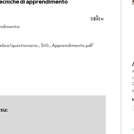
endimento:
embre/questionario_Stili_Apprendimento.pdf”
A
c
C
p
M
su:
L