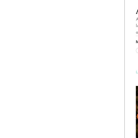
A
l
a
M
L