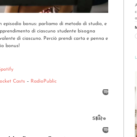
A
c
o
 episodio bonus: parliamo di metodo di studio, e
M
i apprendimento di ciascuno studente bisogna
valente di ciascuno. Perciò prendi carta e penna e
dio bonus!
L
Spotify
ocket Casts
–
RadioPublic