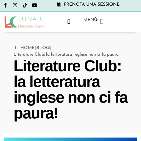
PRENOTA UNA SESSIONE
MENÙ:
GRAMMAR CLUB
LITERATURE CLUB
NON-BOOK CLUB
HOME
BLOG
Literature Club: la letteratura inglese non ci fa paura!
Literature Club:
la letteratura
inglese non ci fa
paura!