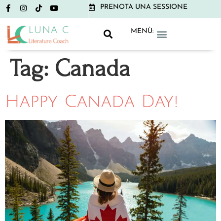
PRENOTA UNA SESSIONE
MENÙ:
GRAMMAR CLUB
LITERATURE CLUB
NON-BOOK CLUB
Tag:
Canada
Happy Canada Day!