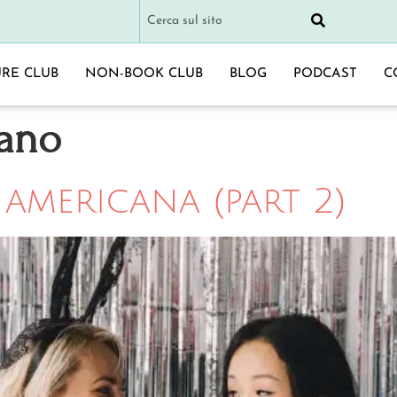
URE CLUB
NON-BOOK CLUB
BLOG
PODCAST
C
cano
americana (part 2)