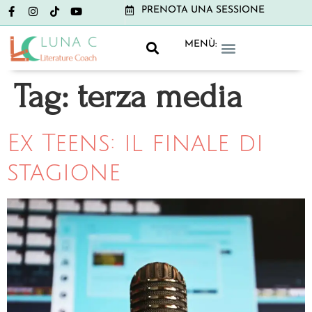
PRENOTA UNA SESSIONE
MENÙ:
GRAMMAR CLUB
LITERATURE CLUB
NON-BOOK CLUB
Tag:
terza media
Ex Teens: il finale di
stagione