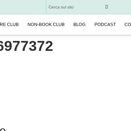
URE CLUB
NON-BOOK CLUB
BLOG
PODCAST
CO
6977372
o