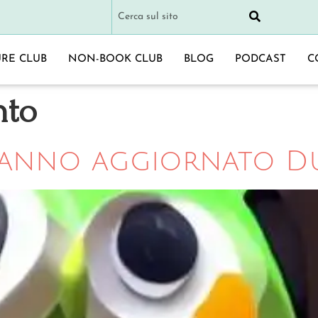
URE CLUB
NON-BOOK CLUB
BLOG
PODCAST
C
nto
hanno aggiornato D