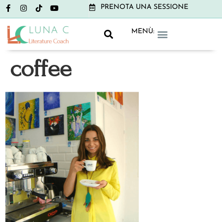
PRENOTA UNA SESSIONE
MENÙ:
GRAMMAR CLUB
LITERATURE CLUB
NON-BOOK CLUB
coffee