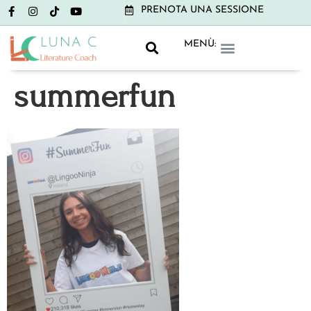
PRENOTA UNA SESSIONE
MENÙ:
GRAMMAR CLUB
LITERATURE CLUB
NON-BOOK CLUB
summerfun